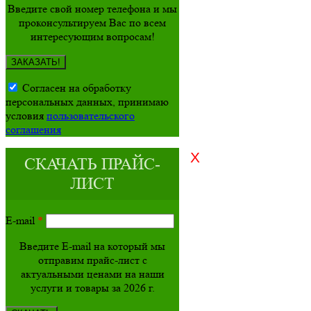
Введите свой номер телефона и мы
проконсультируем Вас по всем
интересующим вопросам!
ЗАКАЗАТЬ!
Согласен на обработку
персональных данных, принимаю
условия
пользовательского
соглашения
X
СКАЧАТЬ ПРАЙС-
ЛИСТ
E-mail
*
Введите E-mail на который мы
отправим прайс-лист с
актуальными ценами на наши
услуги и товары за 2026 г.