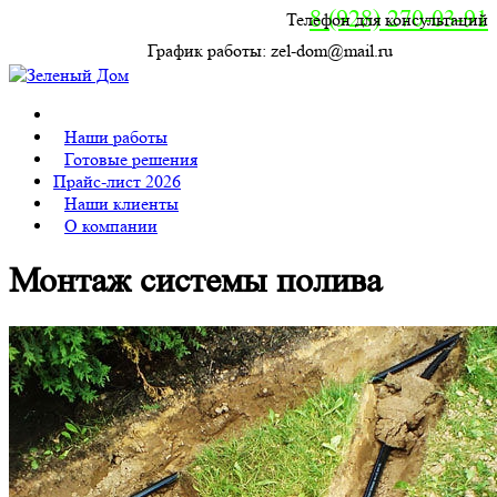
8 (928) 270-03-91
Телефон для консультаций
График работы: zel-dom@mail.ru
E-mail:
zel-dom@mail.ru
8 (863) 270-03-91
г. Ростов-на-Дону, 40-я Линия,5
Наши работы
Готовые решения
Прайс-лист 2026
Наши клиенты
О компании
Монтаж системы полива